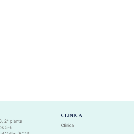
CLÍNICA
8, 2ª planta
Clínica
os 5-6
el Vallès (BCN)