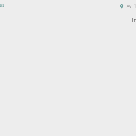
sas
Av. 
I