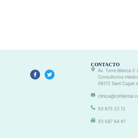
CONTACTO
Av. Torre Blanca 2-
Consultorios médic
08172 Sant Cugat d
clinica@csfdental.
93 675 22 12
93 587 84 61