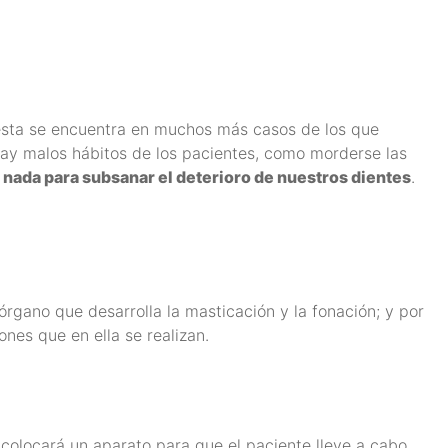
y ésta se encuentra en muchos más casos de los que
 hay malos hábitos de los pacientes, como morderse las
 nada para subsanar el deterioro de nuestros dientes
.
órgano que desarrolla la masticación y la fonación; y por
ones que en ella se realizan.
ta colocará un aparato para que el paciente lleve a cabo