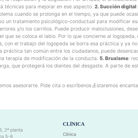
rá técnicas para mejorar en ese aspecto.
2. Succión digital
blema cuando se prolonga en el tiempo, ya que puede ocasio
a cabo un tratamiento psicológico-conductual para modificar 
iores y/o los carrillos. Puede producir maloclusiones, deseq
l que se coloca el labio. Por lo que concierne al logopeda, 
 con el trabajo del logopeda se borra esa práctica y ya no 
 práctica tan común entre los ciudadanos, puede desencade
una terapia de modificación de la conducta.
5. Bruxismo
: re
arga, que protegerá los dientes del desgaste. A parte de e
emos asesorarte.
Pide cita o escríbenos
¡Estaremos encanta
CLÍNICA
8, 2ª planta
Clínica
os 5-6