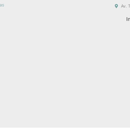
sas
Av. 
I