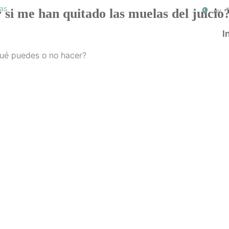
sas
si me han quitado las muelas del juicio
Av. 
I
qué puedes o no hacer?