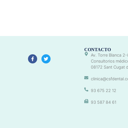
CONTACTO
Av. Torre Blanca 2-
Consultorios médic
08172 Sant Cugat d
clinica@csfdental.
93 675 22 12
93 587 84 61