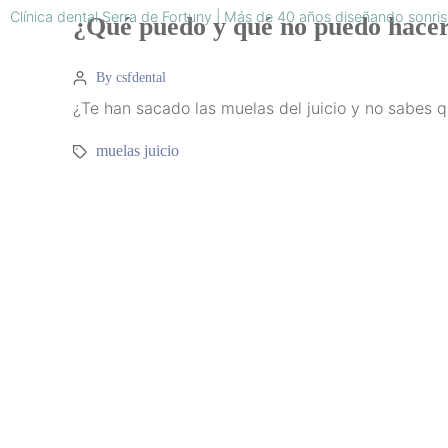
Clínica dental Serra de Fortuny | Más de 40 años diseñando sonri
¿Qué puedo y qué no puedo hacer 
By csfdental
¿Te han sacado las muelas del juicio y no sabes 
muelas juicio