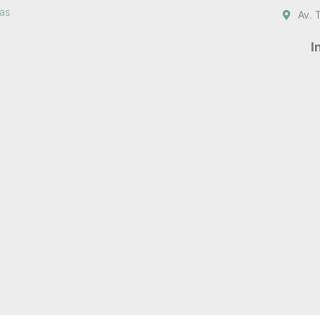
sas
Av. 
I