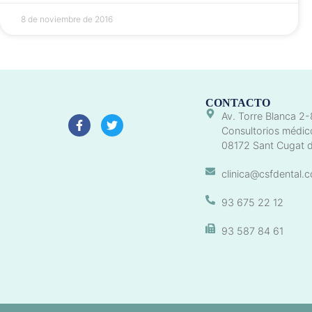
8 de noviembre de 2016
CONTACTO
Av. Torre Blanca 2-
Consultorios médic
08172 Sant Cugat d
clinica@csfdental.
93 675 22 12
93 587 84 61