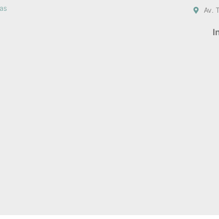
sas
Av. 
I